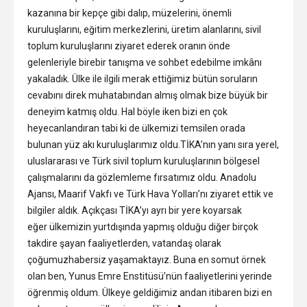
kazanına bir kepçe gibi dalıp, müzelerini, önemli
kuruluşlarını, eğitim merkezlerini, üretim alanlarını, sivil
toplum kuruluşlarını ziyaret ederek oranın önde
gelenleriyle birebir tanışma ve sohbet edebilme imkânı
yakaladık. Ülke ile ilgili merak ettiğimiz bütün soruların
cevabını direk muhatabından almış olmak bize büyük bir
deneyim katmış oldu. Hal böyle iken bizi en çok
heyecanlandıran tabi ki de ülkemizi temsilen orada
bulunan yüz akı kuruluşlarımız oldu.TİKA’nın yanı sıra yerel,
uluslararası ve Türk sivil toplum kuruluşlarının bölgesel
çalışmalarını da gözlemleme fırsatımız oldu. Anadolu
Ajansı, Maarif Vakfı ve Türk Hava Yolları’nı ziyaret ettik ve
bilgiler aldık. Açıkçası TİKA’yı ayrı bir yere koyarsak
eğer ülkemizin yurtdışında yapmış olduğu diğer birçok
takdire şayan faaliyetlerden, vatandaş olarak
çoğumuzhabersiz yaşamaktayız. Buna en somut örnek
olan ben, Yunus Emre Enstitüsü’nün faaliyetlerini yerinde
öğrenmiş oldum. Ülkeye geldiğimiz andan itibaren bizi en