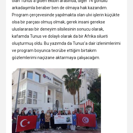
olan Tunus’a giden ekibin arasında, diğer 14 gönüllü
arkadaşımla beraber ben de olmaya hak kazandım.
Program çerçevesinde yapılmakta olan ulvi işlerin küçükte
olsa bir parçası olmuş olmak; gerek insani gerekse
uluslararası bir deneyim silsilesinin sonucu olarak,
kafamda Tunus ve dolaylı olarak da bir Afrika silueti
oluşturmuş oldu. Bu yazımda da Tunus’a dair izlenimlerimi
ve program boyunca tecrübe ettiğim birtakım
gözlemlerimi naçizane aktarmaya çalışacağım.