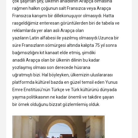
çok şaşırtan şey, ülkenin anadilinin Arapça olmasına
rağmen halkın çoğunun salt Fransızca veya Arapça
Fransızca karışımı bir dillekonuşuyor olmasıydı. Hatta
rasgeldiğimiz enteresan görüntülerden biri de tabela ve
reklamlarda yer alan aslı Arapça olan
yazıların Latin alfabesi ile yazılmış olmasıydı.Uzunca bir
süre Fransızların sömürgesi altında kalıpta 75 yıl sonra
bağımsızlığını kıt kanaat elde etmiş, şimdiki
anadili Arapça olan bir ülkenin dilinin bu kadar
yozlaşmış olması son derecede hüsrana
uğratmıştı bizi. Hal böyleyken, ülkemizin uluslararası
platformda kültürel bazda en güzel temsil eden Yunus
Emre Enstitüsü’nün Türkçe ve Türk kültürünü dünyada
yayma politikasının ne kadar önemli ve takdire şayan
bir örnek olduğunu bizzat gözlemlemiş olduk.