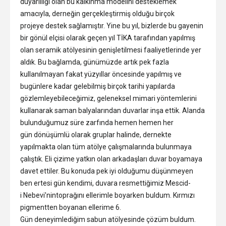
duyarlılığı olan bu kalkınma modelini desteklemek
amacıyla, derneğin gerçekleştirmiş olduğu birçok
projeye destek sağlamıştır. Yine bu yıl, bizlerde bu gayenin
bir gönül elçisi olarak geçen yıl TİKA tarafından yapılmış
olan seramik atölyesinin genişletilmesi faaliyetlerinde yer
aldık. Bu bağlamda, günümüzde artık pek fazla
kullanılmayan fakat yüzyıllar öncesinde yapılmış ve
bugünlere kadar gelebilmiş birçok tarihi yapılarda
gözlemleyebileceğimiz, geleneksel mimari yöntemlerini
kullanarak saman balyalarından duvarlar inşa ettik. Alanda
bulunduğumuz süre zarfında hemen hemen her
gün dönüşümlü olarak gruplar halinde, dernekte
yapılmakta olan tüm atölye çalışmalarında bulunmaya
çalıştık. Eli çizime yatkın olan arkadaşları duvar boyamaya
davet ettiler. Bu konuda pek iyi olduğumu düşünmeyen
ben ertesi gün kendimi, duvara resmettiğimiz Mescid-
i Nebevi’nintoprağını ellerimle boyarken buldum. Kırmızı
pigmentten boyanan ellerime 6.
Gün deneyimlediğim sabun atölyesinde çözüm buldum.