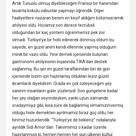
Artık Tunuslu olmuş diyebileceğim Fransız bir hanımdan
lavanta kokulu sabunlar yapmayı öğrendik. Diğer
faaliyetlere nazaran benim en keyif aldığım bölümseramik
atölyesi oldu. Hocamız son derece tecrübeli
olduğundan bir kaç yöntem öğrenmemiz pek zor
olmadı. Türkiye’ye bir hobi edinerek dönmüş oldum bu
sayede, en güzel anım kendi ellerimle yapmış olduğum
minik bir vazo oldu. Yine dernek içerisinde bulunan
gastronomi atölyesinin inşasında TİKA’dan destek
sağlanmış. Bu işin en güzel taraflarından biri de gün
içerisinde bizim için hazırlamış oldukları leziz güzel
ikramlardı diyebilirim. Orada en çok özleyeceğim şey
sanırım insanların güler yüzleriydi. Son güngelene kadar
her şey olağan seyrindeyken, sanki uzun zamandır
oradaymışız gibi, kısa süre de bağlanmış olmamızınvermiş
olduğu hisle dernekten ayrılmamız biraz güç oldu, her
birimiz hüzünlendik. “Türkiye’ye de bekleriz” nidalarıyla
ayrıldık Sidi Amor’dan. Takvimimiz o kadar özenle
hazırlanmıştı ki, hemen hemen her gün ülkenin kültür