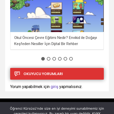
i?
Okul Öncesi Çevre Eğitimi Nedir? Envikid ile Doğayı
Saf
Keşfeden Nesiller İçin Dijital Bir Rehber
İşçi
OKUYUCU YORUMLARI
Yorum yapabilmek için
giriş
yapmalısınız.
Öğrenci Kürsüsü'nde size en iyi deneyimi sunabilmemiz için
çerezleri kullanıyoruz. Bu zararlı bir uyarı değildir. KVKK