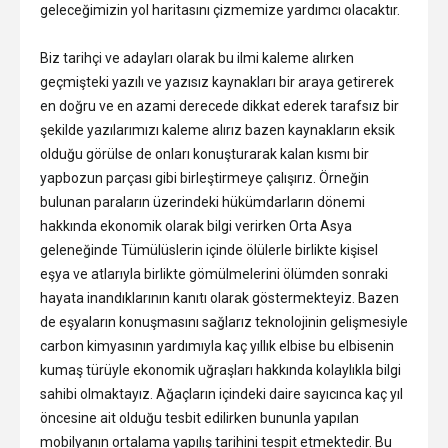
geleceğimizin yol haritasını çizmemize yardımcı olacaktır.
Biz tarihçi ve adayları olarak bu ilmi kaleme alırken
geçmişteki yazılı ve yazısız kaynakları bir araya getirerek
en doğru ve en azami derecede dikkat ederek tarafsız bir
şekilde yazılarımızı kaleme alırız bazen kaynakların eksik
olduğu görülse de onları konuşturarak kalan kısmı bir
yapbozun parçası gibi birleştirmeye çalışırız. Örneğin
bulunan paraların üzerindeki hükümdarların dönemi
hakkında ekonomik olarak bilgi verirken Orta Asya
geleneğinde Tümülüslerin içinde ölülerle birlikte kişisel
eşya ve atlarıyla birlikte gömülmelerini ölümden sonraki
hayata inandıklarının kanıtı olarak göstermekteyiz. Bazen
de eşyaların konuşmasını sağlarız teknolojinin gelişmesiyle
carbon kimyasının yardımıyla kaç yıllık elbise bu elbisenin
kumaş türüyle ekonomik uğraşları hakkında kolaylıkla bilgi
sahibi olmaktayız. Ağaçların içindeki daire sayıcınca kaç yıl
öncesine ait olduğu tesbit edilirken bununla yapılan
mobilyanın ortalama yapılış tarihini tespit etmektedir. Bu