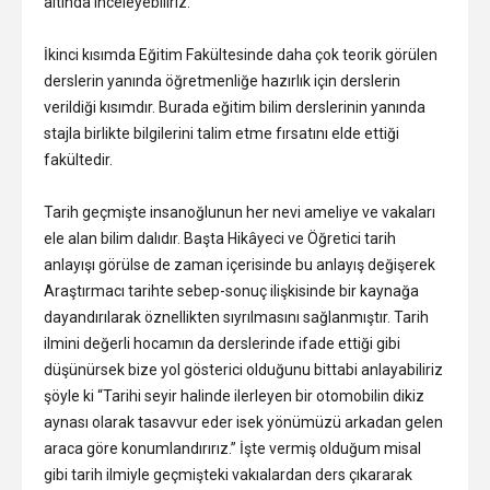
altında inceleyebiliriz.
İkinci kısımda Eğitim Fakültesinde daha çok teorik görülen
derslerin yanında öğretmenliğe hazırlık için derslerin
verildiği kısımdır. Burada eğitim bilim derslerinin yanında
stajla birlikte bilgilerini talim etme fırsatını elde ettiği
fakültedir.
Tarih geçmişte insanoğlunun her nevi ameliye ve vakaları
ele alan bilim dalıdır. Başta Hikâyeci ve Öğretici tarih
anlayışı görülse de zaman içerisinde bu anlayış değişerek
Araştırmacı tarihte sebep-sonuç ilişkisinde bir kaynağa
dayandırılarak öznellikten sıyrılmasını sağlanmıştır. Tarih
ilmini değerli hocamın da derslerinde ifade ettiği gibi
düşünürsek bize yol gösterici olduğunu bittabi anlayabiliriz
şöyle ki “Tarihi seyir halinde ilerleyen bir otomobilin dikiz
aynası olarak tasavvur eder isek yönümüzü arkadan gelen
araca göre konumlandırırız.” İşte vermiş olduğum misal
gibi tarih ilmiyle geçmişteki vakıalardan ders çıkararak