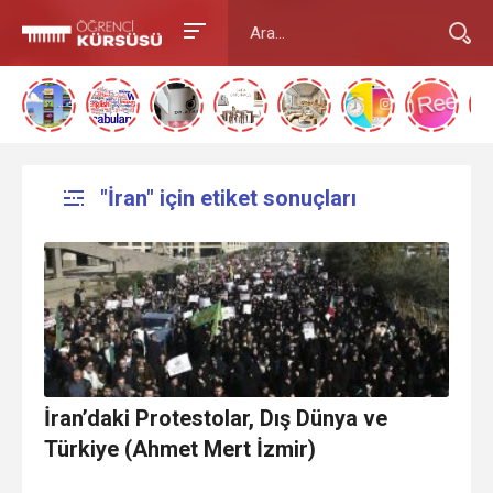
"İran" için etiket sonuçları
İran’daki Protestolar, Dış Dünya ve
Türkiye (Ahmet Mert İzmir)