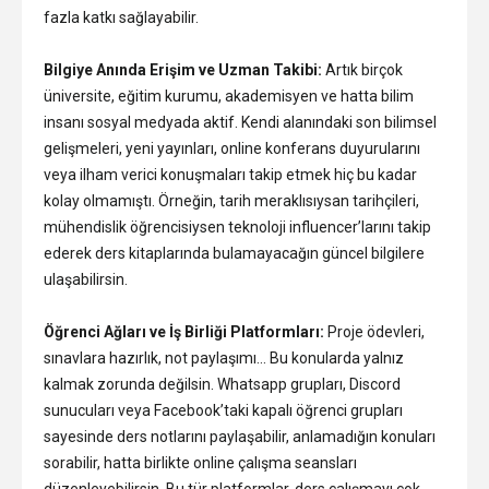
fazla katkı sağlayabilir.
Bilgiye Anında Erişim ve Uzman Takibi:
Artık birçok
üniversite, eğitim kurumu, akademisyen ve hatta bilim
insanı sosyal medyada aktif. Kendi alanındaki son bilimsel
gelişmeleri, yeni yayınları, online konferans duyurularını
veya ilham verici konuşmaları takip etmek hiç bu kadar
kolay olmamıştı. Örneğin, tarih meraklısıysan tarihçileri,
mühendislik öğrencisiysen teknoloji influencer’larını takip
ederek ders kitaplarında bulamayacağın güncel bilgilere
ulaşabilirsin.
Öğrenci Ağları ve İş Birliği Platformları:
Proje ödevleri,
sınavlara hazırlık, not paylaşımı… Bu konularda yalnız
kalmak zorunda değilsin. Whatsapp grupları, Discord
sunucuları veya Facebook’taki kapalı öğrenci grupları
sayesinde ders notlarını paylaşabilir, anlamadığın konuları
sorabilir, hatta birlikte online çalışma seansları
düzenleyebilirsin. Bu tür platformlar, ders çalışmayı çok