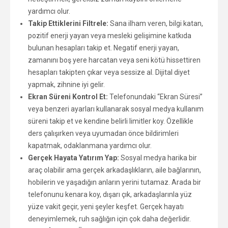
yardımcı olur.
Takip Ettiklerini Filtrele:
Sana ilham veren, bilgi katan,
pozitif enerji yayan veya mesleki gelişimine katkıda
bulunan hesapları takip et. Negatif enerji yayan,
zamanını boş yere harcatan veya seni kötü hissettiren
hesapları takipten çıkar veya sessize al. Dijital diyet
yapmak, zihnine iyi gelir.
Ekran Süreni Kontrol Et:
Telefonundaki “Ekran Süresi”
veya benzeri ayarları kullanarak sosyal medya kullanım
süreni takip et ve kendine belirli limitler koy. Özellikle
ders çalışırken veya uyumadan önce bildirimleri
kapatmak, odaklanmana yardımcı olur.
Gerçek Hayata Yatırım Yap:
Sosyal medya harika bir
araç olabilir ama gerçek arkadaşlıkların, aile bağlarının,
hobilerin ve yaşadığın anların yerini tutamaz. Arada bir
telefonunu kenara koy, dışarı çık, arkadaşlarınla yüz
yüze vakit geçir, yeni şeyler keşfet. Gerçek hayatı
deneyimlemek, ruh sağlığın için çok daha değerlidir.