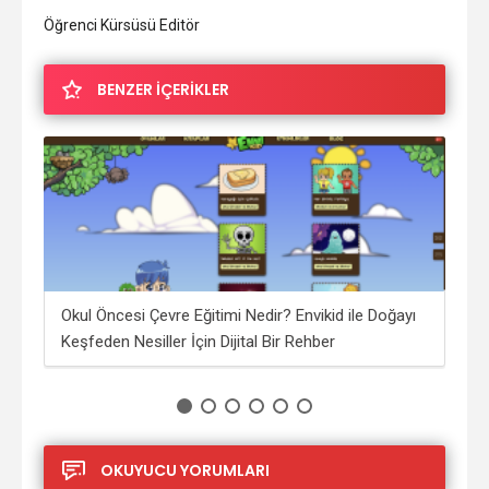
Öğrenci Kürsüsü Editör
BENZER İÇERİKLER
i?
Okul Öncesi Çevre Eğitimi Nedir? Envikid ile Doğayı
Saf
Keşfeden Nesiller İçin Dijital Bir Rehber
İşçi
OKUYUCU YORUMLARI