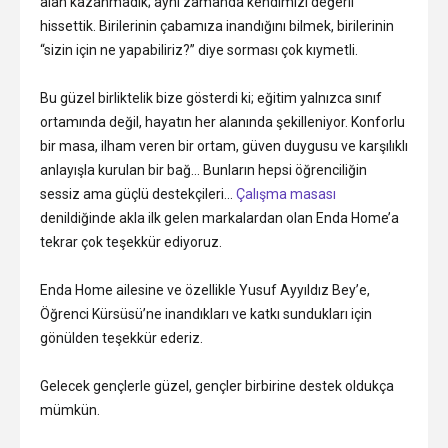
alan kazanmadık; aynı zamanda kendimizi değerli
hissettik. Birilerinin çabamıza inandığını bilmek, birilerinin
“sizin için ne yapabiliriz?” diye sorması çok kıymetli.
Bu güzel birliktelik bize gösterdi ki; eğitim yalnızca sınıf
ortamında değil, hayatın her alanında şekilleniyor. Konforlu
bir masa, ilham veren bir ortam, güven duygusu ve karşılıklı
anlayışla kurulan bir bağ… Bunların hepsi öğrenciliğin
sessiz ama güçlü destekçileri…
Çalışma masası
denildiğinde akla ilk gelen markalardan olan Enda Home’a
tekrar çok teşekkür ediyoruz.
Enda Home ailesine ve özellikle Yusuf Ayyıldız Bey’e,
Öğrenci Kürsüsü’ne inandıkları ve katkı sundukları için
gönülden teşekkür ederiz.
Gelecek gençlerle güzel, gençler birbirine destek oldukça
mümkün.