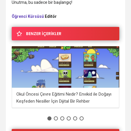
Unutma, bu sadece bir başlangıç!
Öğrenci Kürsüsü
Editör
BENZER İÇERİKLER
Okul Öncesi Çevre Eğitimi Nedir? Envikid ile Doğayı
İng
Keşfeden Nesiller İçin Dijital Bir Rehber