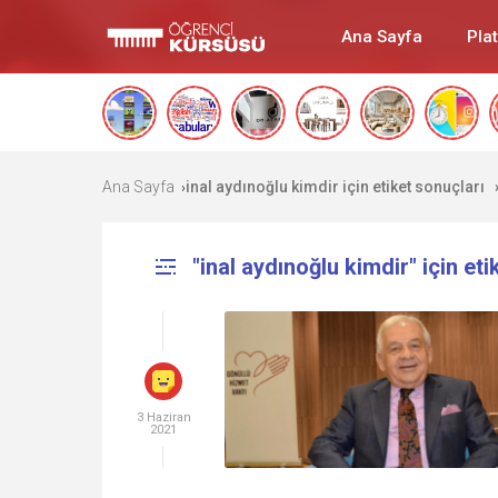
Ana Sayfa
Pla
Ana Sayfa
inal aydınoğlu kimdir için etiket sonuçları
›
"inal aydınoğlu kimdir" için eti
3 Haziran
2021