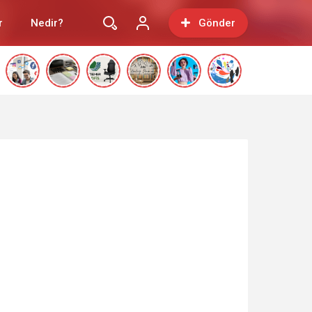
r
Nedir?
Gönder