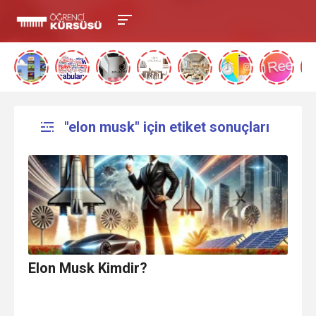
"elon musk" için etiket sonuçları
Elon Musk Kimdir?