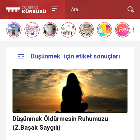
"Düşünmek" için etiket sonuçları
Düşünmek Öldürmesin Ruhumuzu
(Z.Başak Saygılı)