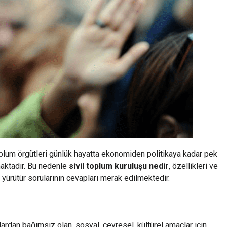
 toplum örgütleri günlük hayatta ekonomiden politikaya kadar pek
maktadır. Bu nedenle
sivil toplum kuruluşu nedir
, özellikleri ve
r yürütür sorularının cevapları merak edilmektedir.
lardan bağımsız olan, sosyal, çevresel, kültürel amaçlar için