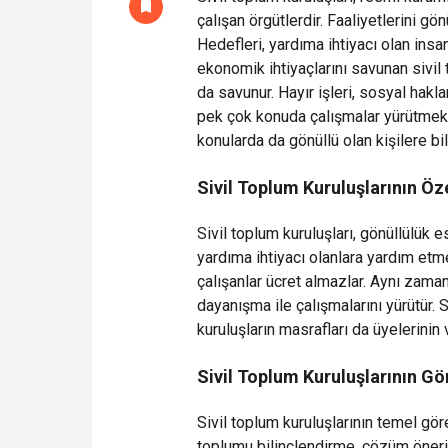
çalışan örgütlerdir. Faaliyetlerini g
escort
Hedefleri, yardıma ihtiyacı olan insa
Çankaya
ekonomik ihtiyaçlarını savunan sivil 
sevişen
da savunur. Hayır işleri, sosyal haklar
escort
pek çok konuda çalışmalar yürütmekt
konularda da gönüllü olan kişilere bi
Sivil Toplum Kuruluşlarının Öze
Sivil toplum kuruluşları, gönüllülük 
yardıma ihtiyacı olanlara yardım etme
çalışanlar ücret almazlar. Aynı zama
dayanışma ile çalışmalarını yürütür. 
kuruluşların masrafları da üyelerinin
Sivil Toplum Kuruluşlarının Gö
Sivil toplum kuruluşlarının temel göre
toplumu bilinçlendirme, çözüm öneril