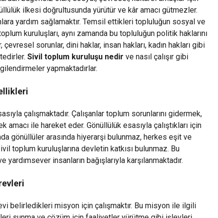
önüllülük ilkesi doğrultusunda yürütür ve kâr amacı gütmezler.
nlara yardım sağlamaktır. Temsil ettikleri topluluğun sosyal ve
toplum kuruluşları, aynı zamanda bu topluluğun politik haklarını
, çevresel sorunlar, dini haklar, insan hakları, kadın hakları gibi
edirler.
Sivil toplum kuruluşu nedir
ve nasıl çalışır gibi
lgilendirmeler yapmaktadırlar.
llikleri
esasıyla çalışmaktadır. Çalışanlar toplum sorunlarını gidermek,
k amacı ile hareket eder. Gönüllülük esasıyla çalıştıkları için
nda gönüllüler arasında hiyerarşi bulunmaz, herkes eşit ve
Sivil toplum kuruluşlarına devletin katkısı bulunmaz. Bu
 ve yardımsever insanların bağışlarıyla karşılanmaktadır.
revleri
vi belirledikleri misyon için çalışmaktır. Bu misyon ile ilgili
eri sunma ve çözüm için faaliyetler yürütme gibi işlevleri