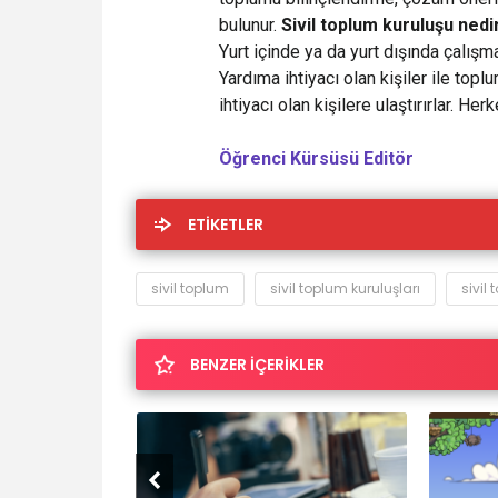
bulunur.
Sivil toplum kuruluşu nedi
Yurt içinde ya da yurt dışında çalışma
Yardıma ihtiyacı olan kişiler ile topl
ihtiyacı olan kişilere ulaştırırlar. He
Öğrenci Kürsüsü Editör
ETİKETLER
sivil toplum
sivil toplum kuruluşları
sivil
BENZER İÇERİKLER