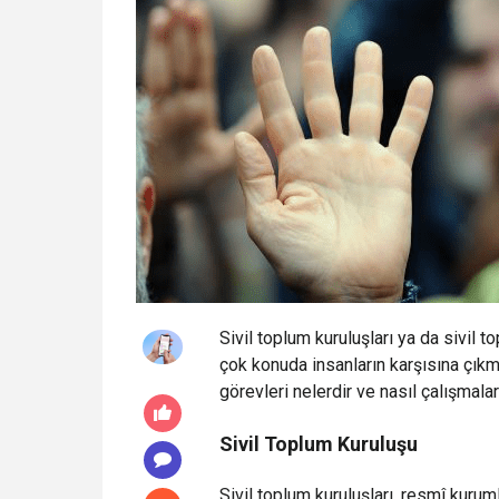
Sivil toplum kuruluşları ya da sivil
çok konuda insanların karşısına çık
görevleri nelerdir ve nasıl çalışmala
Sivil Toplum Kuruluşu
ankara
escort
Sivil toplum kuruluşları, resmî kurum
Yenimahalle