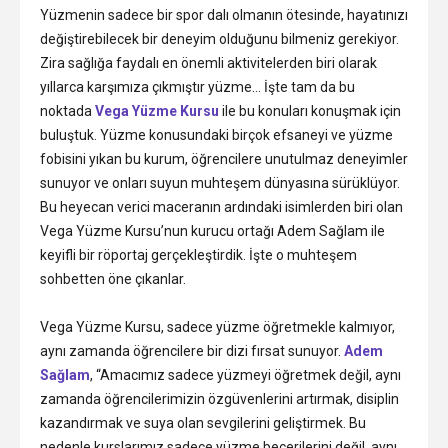
Yüzmenin sadece bir spor dalı olmanın ötesinde, hayatınızı
escort
değiştirebilecek bir deneyim olduğunu bilmeniz gerekiyor.
Çankaya
Zira sağlığa faydalı en önemli aktivitelerden biri olarak
evi
yıllarca karşımıza çıkmıştır yüzme… İşte tam da bu
olan
noktada
Vega Yüzme Kursu
ile bu konuları konuşmak için
escort
buluştuk. Yüzme konusundaki birçok efsaneyi ve yüzme
fobisini yıkan bu kurum, öğrencilere unutulmaz deneyimler
sunuyor ve onları suyun muhteşem dünyasına sürüklüyor.
Bu heyecan verici maceranın ardındaki isimlerden biri olan
Vega Yüzme Kursu’nun kurucu ortağı Adem Sağlam ile
keyifli bir röportaj gerçekleştirdik. İşte o muhteşem
sohbetten öne çıkanlar.
Vega Yüzme Kursu, sadece yüzme öğretmekle kalmıyor,
aynı zamanda öğrencilere bir dizi fırsat sunuyor.
Adem
Sağlam
, “Amacımız sadece yüzmeyi öğretmek değil, aynı
zamanda öğrencilerimizin özgüvenlerini artırmak, disiplin
kazandırmak ve suya olan sevgilerini geliştirmek. Bu
nedenle kurslarımız sadece yüzme becerilerini değil, aynı