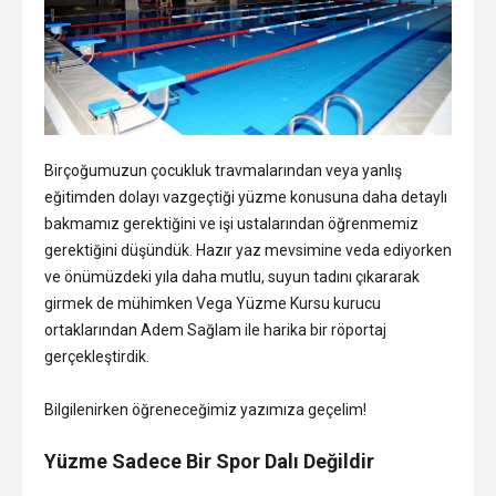
Birçoğumuzun çocukluk travmalarından veya yanlış
eğitimden dolayı vazgeçtiği yüzme konusuna daha detaylı
bakmamız gerektiğini ve işi ustalarından öğrenmemiz
gerektiğini düşündük. Hazır yaz mevsimine veda ediyorken
ve önümüzdeki yıla daha mutlu, suyun tadını çıkararak
girmek de mühimken Vega Yüzme Kursu kurucu
ortaklarından Adem Sağlam ile harika bir röportaj
gerçekleştirdik.
Ankara
Bilgilenirken öğreneceğimiz yazımıza geçelim!
çıtır
Yüzme Sadece Bir Spor Dalı Değildir
escort
Esat