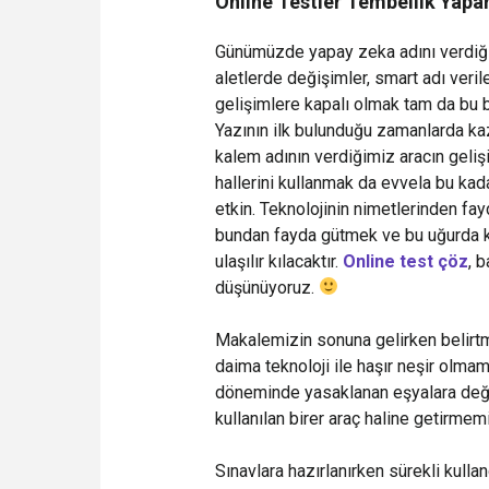
Online Testler Tembellik Yapa
Günümüzde yapay zeka adını verdiğim
aletlerde değişimler, smart adı veri
gelişimlere kapalı olmak tam da bu 
Yazının ilk bulunduğu zamanlarda ka
kalem adının verdiğimiz aracın geliş
hallerini kullanmak da evvela bu kad
etkin. Teknolojinin nimetlerinden fa
bundan fayda gütmek ve bu uğurda k
ulaşılır kılacaktır.
Online test çöz
, 
düşünüyoruz.
Makalemizin sonuna gelirken belirtme
daima teknoloji ile haşır neşir olmamı
döneminde yasaklanan eşyalara deği
kullanılan birer araç haline getirmem
Sınavlara hazırlanırken sürekli kulla