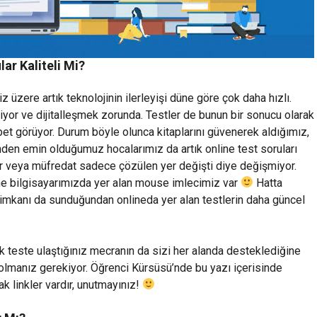
ar Kaliteli Mi?
z üzere artık teknolojinin ilerleyişi düne göre çok daha hızlı.
şiyor ve dijitalleşmek zorunda. Testler de bunun bir sonucu olarak
bet görüyor. Durum böyle olunca kitaplarını güvenerek aldığımız,
inden emin olduğumuz hocalarımız da artık online test soruları
lar veya müfredat sadece çözülen yer değişti diye değişmiyor.
ne bilgisayarımızda yer alan mouse imlecimiz var
Hatta
 imkanı da sunduğundan onlineda yer alan testlerin daha güncel
ak teste ulaştığınız mecranın da sizi her alanda desteklediğine
 olmanız gerekiyor. Öğrenci Kürsüsü’nde bu yazı içerisinde
ak linkler vardır, unutmayınız!