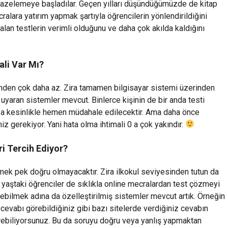
e tazelemeye başladılar. Geçen yılları düşündüğümüzde de kitap
alara yatırım yapmak şartıyla öğrencilerin yönlendirildiğini
 alan testlerin verimli olduğunu ve daha çok akılda kaldığını
ali Var Mı?
linden çok daha az. Zira tamamen bilgisayar sistemi üzerinden
 uyaran sistemler mevcut. Binlerce kişinin de bir anda testi
a kesinlikle hemen müdahale edilecektir. Ama daha önce
z gerekiyor. Yani hata olma ihtimali 0 a çok yakındır.
i Tercih Ediyor?
rtmek pek doğru olmayacaktır. Zira ilkokul seviyesinden tutun da
yaştaki öğrenciler de sıklıkla online mecralardan test çözmeyi
rebilmek adına da özelleştirilmiş sistemler mevcut artık. Örneğin
cevabı görebildiğiniz gibi bazı sitelerde verdiğiniz cevabın
ebiliyorsunuz. Bu da soruyu doğru veya yanlış yapmaktan