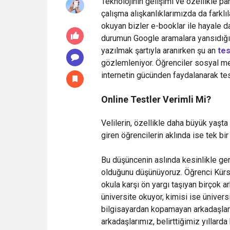
Teknolojinin gelişimi ve özellikle pa
çalışma alışkanlıklarımızda da farkl
okuyan bizler e-booklar ile hayale dal
durumun Google aramalara yansıdığı d
yazılmak şartıyla aranırken şu an
tes
gözlemleniyor. Öğrenciler sosyal med
internetin gücünden faydalanarak tes
Online Testler Verimli Mi?
Velilerin, özellikle daha büyük yaşt
giren öğrencilerin aklında ise tek bir
Bu düşüncenin aslında kesinlikle g
olduğunu düşünüyoruz. Öğrenci Kürs
okula karşı ön yargı taşıyan birçok 
üniversite okuyor, kimisi ise ünivers
bilgisayardan kopamayan arkadaşlar
arkadaşlarımız, belirttiğimiz yıllar