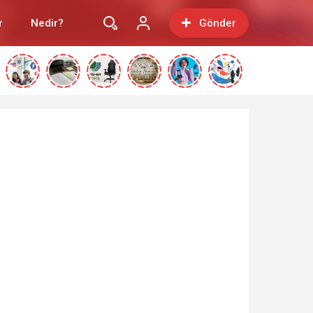
r
Nedir?
Gönder