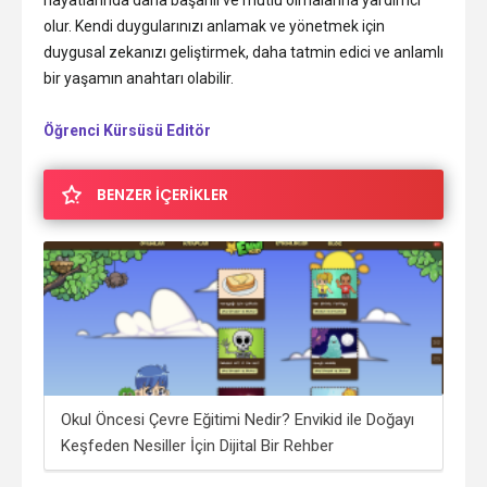
olur. Kendi duygularınızı anlamak ve yönetmek için
duygusal zekanızı geliştirmek, daha tatmin edici ve anlamlı
bir yaşamın anahtarı olabilir.
Öğrenci Kürsüsü Editör
BENZER İÇERİKLER
i?
Okul Öncesi Çevre Eğitimi Nedir? Envikid ile Doğayı
Saf
Keşfeden Nesiller İçin Dijital Bir Rehber
İşçi