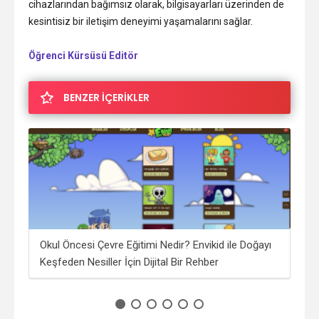
cihazlarından bağımsız olarak, bilgisayarları üzerinden de
kesintisiz bir iletişim deneyimi yaşamalarını sağlar.
Öğrenci Kürsüsü Editör
BENZER İÇERİKLER
i?
Okul Öncesi Çevre Eğitimi Nedir? Envikid ile Doğayı
Saf
Keşfeden Nesiller İçin Dijital Bir Rehber
İşçi