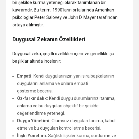
bir şekilde kurma yeteneği olarak tanımlanan bir
kavramdır. Bu terim, 1990’ların ortalarında Amerikan
psikologlar Peter Salovey ve John D. Mayer tarafından
ortaya atılmıştır.
Duygusal Zekanın Özellikleri
Duygusal zeka, çeşitli özellikleri içerir ve genellikle şu
başlıklar altında incelenir:
ankara
Empati:
Kendi duygularınızın yanı sıra başkalarının
escort
duygularını anlama ve onlara empati
Ankara
gösterme becerisi.
grup
Öz-farkındalık:
Kendi duygu durumlarınızı tanıma,
escort
anlama ve bu duyguları objektif bir şekilde
Çankaya
değerlendirme yeteneği.
sakso
Duygu Yönetimi:
Olumsuz duyguları tanıma, kabul
çeken
etme ve bu duyguları kontrol etme becerisi.
escort
İlişki Yönetimi:
Sağlıklı ilişkiler kurma, sürdürme ve