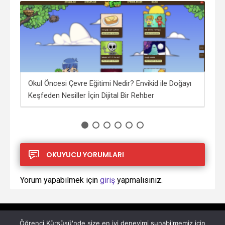
i?
Okul Öncesi Çevre Eğitimi Nedir? Envikid ile Doğayı
Saf
Keşfeden Nesiller İçin Dijital Bir Rehber
İşçi
OKUYUCU YORUMLARI
Yorum yapabilmek için
giriş
yapmalısınız.
Öğrenci Kürsüsü'nde size en iyi deneyimi sunabilmemiz için