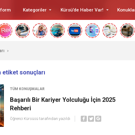
tform
Kategoriler
Kürsü’de Haber Var!
Konukla
arı
›
n etiket sonuçları
TÜM KONUŞMALAR
Başarılı Bir Kariyer Yolculuğu İçin 2025
Rehberi
Öğrenci Kürsüsü
tarafından yazıldı