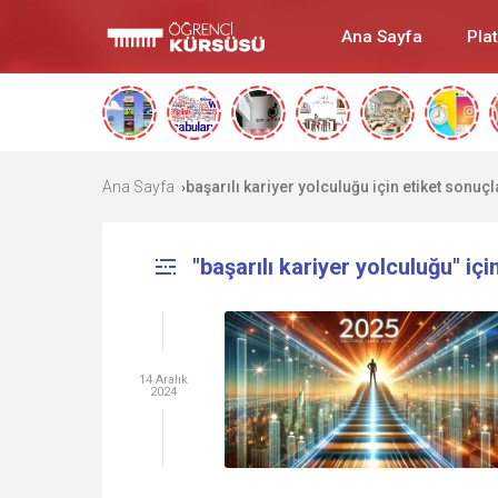
Ana Sayfa
Pla
Ana Sayfa
başarılı kariyer yolculuğu için etiket sonuçl
›
"başarılı kariyer yolculuğu" içi
14 Aralık
2024